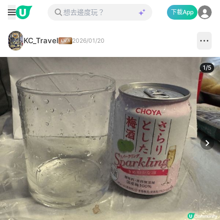
下載App
KC_Travel
2026/01/20
1
/
5
Next