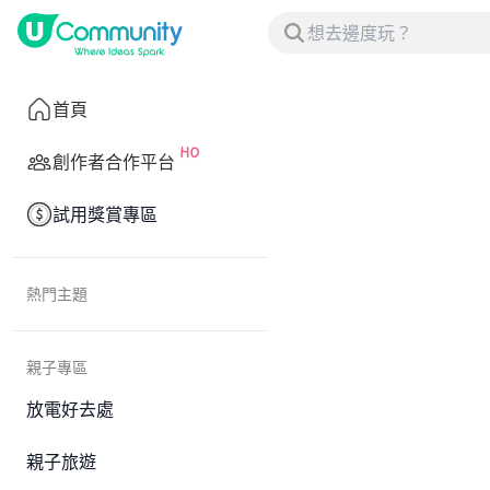
首頁
創作者合作平台
試用獎賞專區
熱門主題
親子專區
放電好去處
親子旅遊