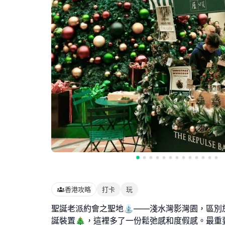
香港攻略
打卡
玩
聖誕老派約會之聖地⛲️——淺水灣影灣園，區別
誕裝置🎄，這裡多了一份鬆弛感和度假感。最重