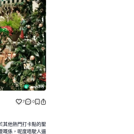
Next slide
7
0
於其他熱門打卡點的聖
要嘅係，呢度唔駛人逼