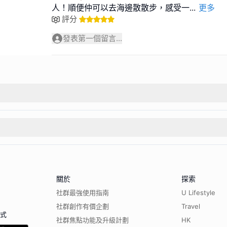
人！順便仲可以去海邊散散步，感受一
...
更多
評分
發表第一個留言...
關於
探索
社群最強使用指南
U Lifestyle
社群創作有價企劃
Travel
程式
社群焦點功能及升級計劃
HK