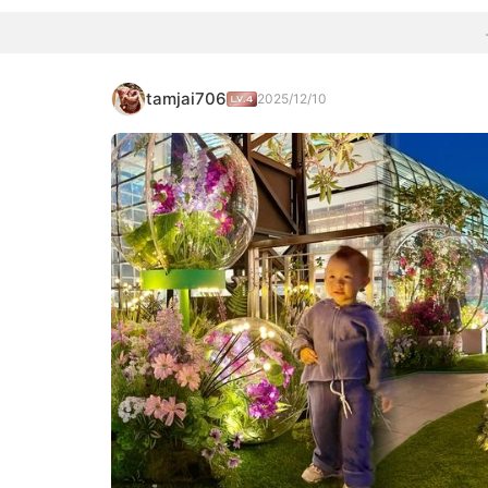
tamjai706
2025/12/10