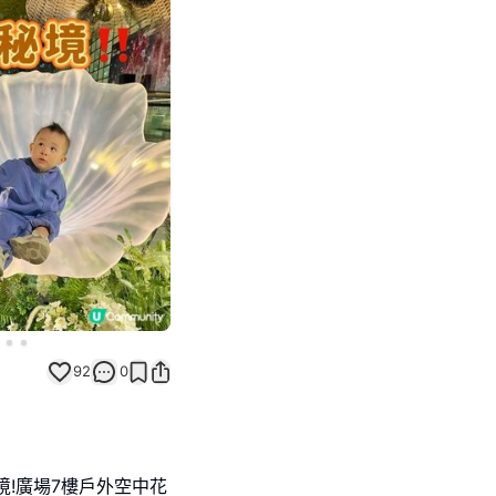
Next slide
92
0
境!廣場7樓戶外空中花