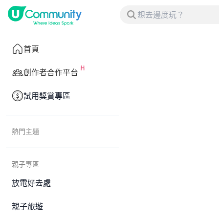
首頁
創作者合作平台
試用獎賞專區
熱門主題
親子專區
放電好去處
親子旅遊