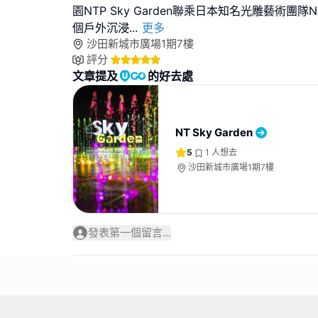
園NTP Sky Garden聯乘日本知名光雕藝術團隊NA
個戶外沉浸
...
更多
沙田新城市廣場1期7樓
評分
文章提及
的好去處
NT Sky Garden
5
1
人想去
沙田新城市廣場1期7樓
發表第一個留言...