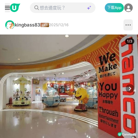
下載App
kingbass83
2025/12/16
1
/
3
Next