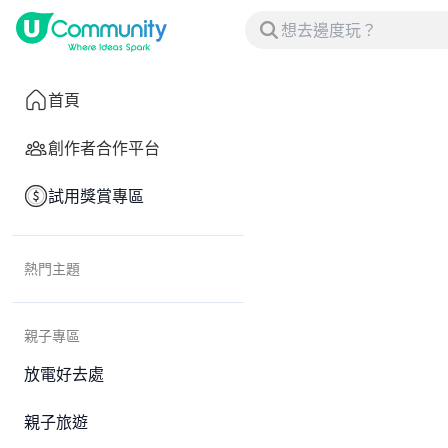
首頁
創作者合作平台
試用獎賞專區
熱門主題
親子專區
放電好去處
親子旅遊