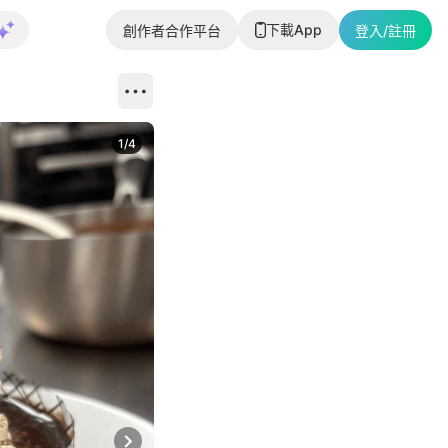
下載App
創作者合作平台
登入/註冊
1
/
4