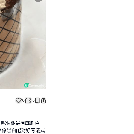
Next slide
0
0
，呢個係最有戲劇色
個係黑白配對好有儀式