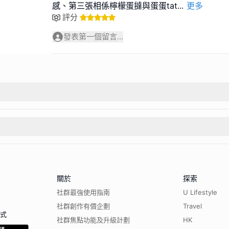
感、第三張相係檸檬蛋撻與蛋蛋tat
...
更多
評分
發表第一個留言...
關於
探索
社群最強使用指南
U Lifestyle
社群創作有價企劃
Travel
程式
社群焦點功能及升級計劃
HK