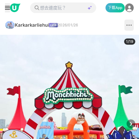
下載App
Karkarkarliehui
2026/01/26
1
/
19
Next