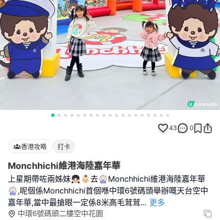
43
0
香港攻略
打卡
Monchhichi維港海陸嘉年華
上星期帶咗兩姊妹👧🏻👶🏻去🎡Monchhichi維港海陸嘉年華
🎡,呢個係Monchhichi首個喺中環6號碼頭舉辦嘅天台空中
嘉年華,當中最搶眼一定係8米高毛茸茸
...
更多
中環6號碼頭二樓空中花園