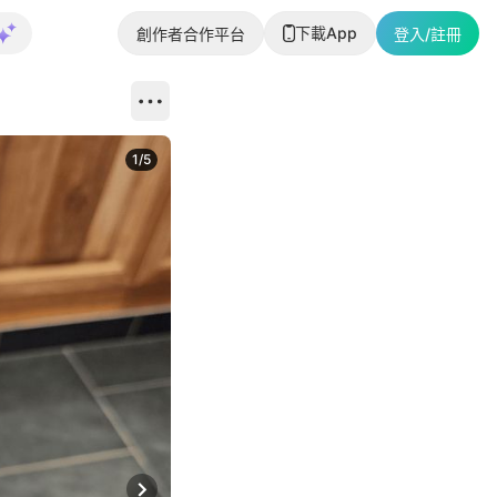
下載App
創作者合作平台
登入/註冊
1
/
5