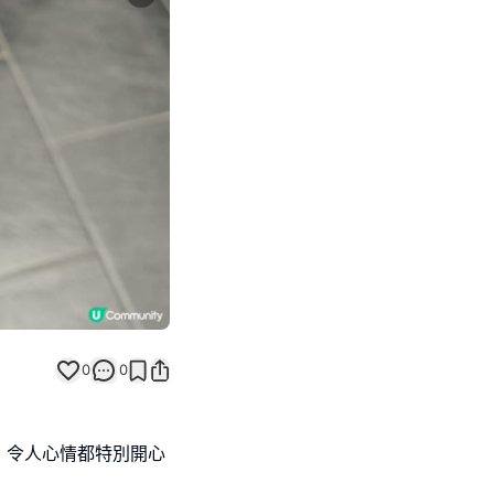
Next slide
0
0