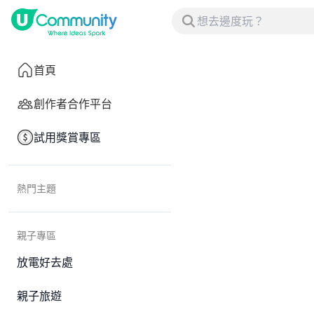
首頁
創作者合作平台
試用獎賞專區
熱門主題
親子專區
放電好去處
親子旅遊