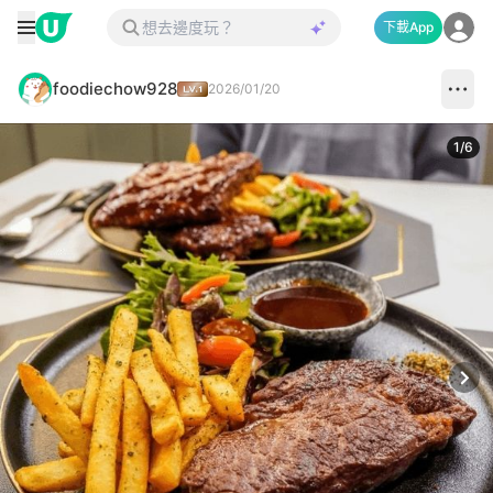
下載App
foodiechow928
2026/01/20
1
/
6
Next