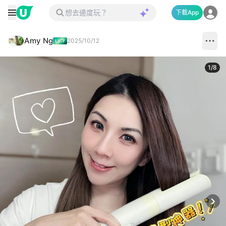
下載App
Amy Ng
2025/10/12
1
/
8
Next