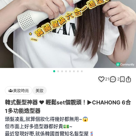
21
2
美妝時尚
美妝
韓式髮型神器 ♥ 輕鬆set個靚頭！►CHAHONG 6合
1多功能造型器
頭髮凌亂,就算個妝化得幾好都無用~😱
但市面上好多造型器都好貴💵~
最近發現好嘢,就係韓國首爾知名髮型屋💈