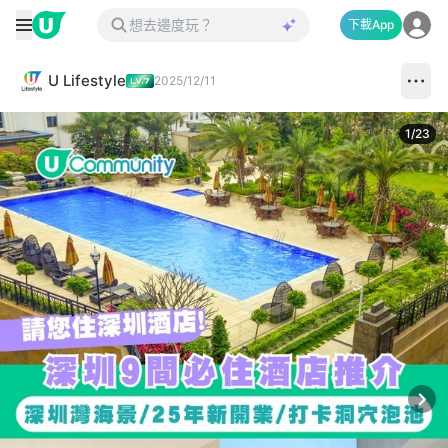
下載App
U Lifestyle
2025/12/11
1
/
23
Next