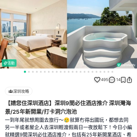
活動
495
14
深圳攻略
【請您住深圳酒店】深圳9間必住酒店推介 深圳灣海
景/25年新開業/打卡洞穴泡池
一到年尾就想周圍去旅行～🥲就算冇得出國玩，都想去同
另一半或者屋企人去深圳輕渡假兩日一夜放鬆下！今日小編
就精選9間深圳必住酒店推介，包括有25年新開業酒店、希