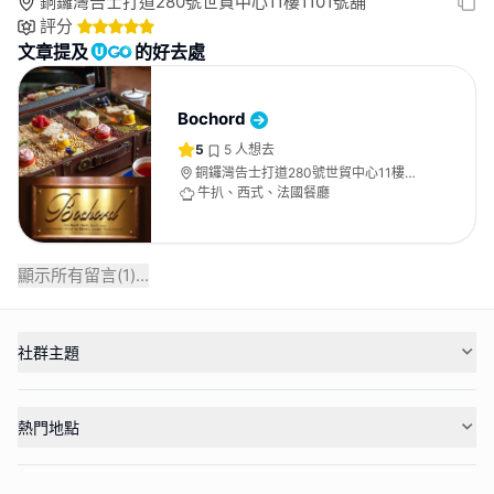
銅鑼灣告士打道280號世貿中心11樓1101號舖
評分
文章提及
的好去處
Bochord
5
5
人想去
銅鑼灣告士打道280號世貿中心11樓
1101號舖
牛扒、西式、法國餐廳
顯示所有留言(
1
)...
社群主題
熱門地點