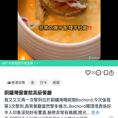
Loaded
:
Unmute
100.00%
打卡即賞超市現金券！
20
1
香港攻略
食
打卡
商場
銅鑼灣圖書館高級餐廳
我又又又再一次黎到位於銅鑼灣嘅呢間Bochord,今次係我
第3次黎到,高質餐廳當然黎多幾次｡Bochord嘅環境真係好
令人印象深刻好有驚喜,裝修非常有格調,燈光
...
更多