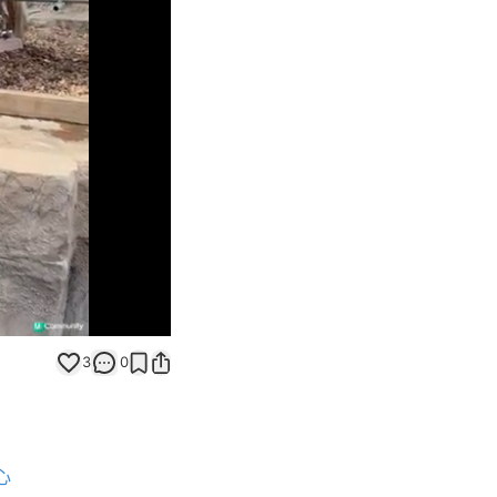
Unmute
3
0
心