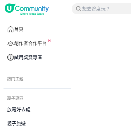
首頁
創作者合作平台
試用獎賞專區
熱門主題
親子專區
放電好去處
親子旅遊