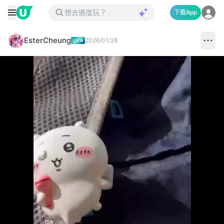
下載App
EsterCheung
2026/01/28