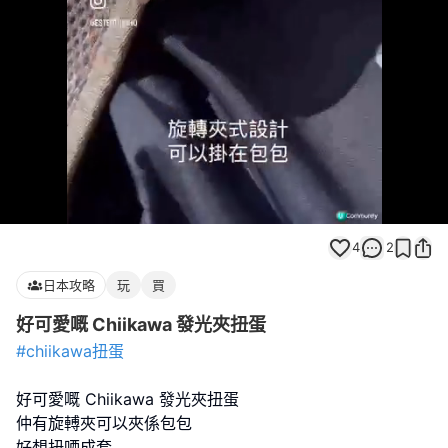
Loaded
:
Unmute
100.00%
4
2
日本攻略
玩
買
好可愛嘅 Chiikawa 發光夾扭蛋
#chiikawa扭蛋
好可愛嘅 Chiikawa 發光夾扭蛋
仲有旋𨍭夾可以夾係包包
好想扭哂成套