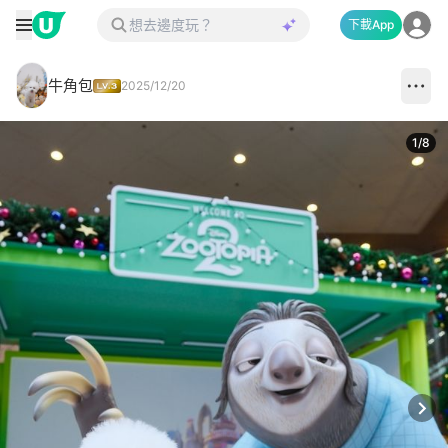
下載App
牛角包
2025/12/20
1
/
8
Next