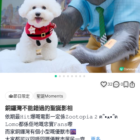
32
0
節日限定
聖誕Moments
銅鑼灣不能錯過的聖誕影相
依期最𝙷𝚒𝚝爆嘅電影一定係𝚉𝚘𝚘𝚝𝚘𝚙𝚒𝚊 𝟸 ฅ՞•ﻌ•՞ฅ
𝙻𝚘𝚖𝚘都係佢地嘅忠實𝙵𝚊𝚗𝚜嚟
而家銅鑼灣有個小型嘅優獸市🌆
大家都可以同唔同嘅優獸市居民一齊
...
更多