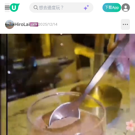
下載App
HiroLai
2025/12/14