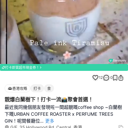
Loaded
:
Unmute
100.00%
打卡即賞超市現金券！
12
0
香港攻略
打卡
食
靚爆白蘭樹下！打卡一流📸聚會首選！
最近我同幾個朋友發現咗一間超靚嘅coffee shop ~白蘭樹
下嘅URBAN COFFEE ROASTER x PERFUME TREES
GIN！呢間餐廳位
...
更多
G/F, 35 Hollywood Rd, Central, 香港