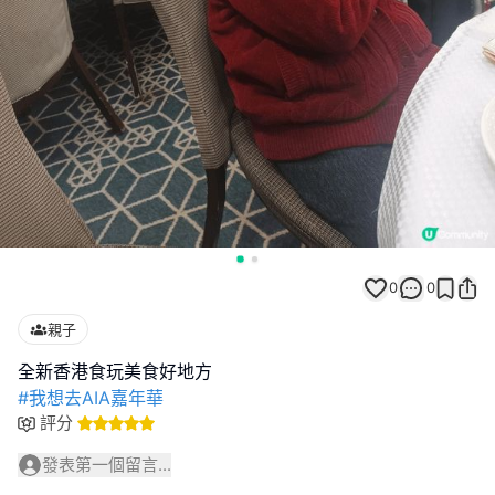
0
0
親子
#我想去AIA嘉年華
評分
發表第一個留言...