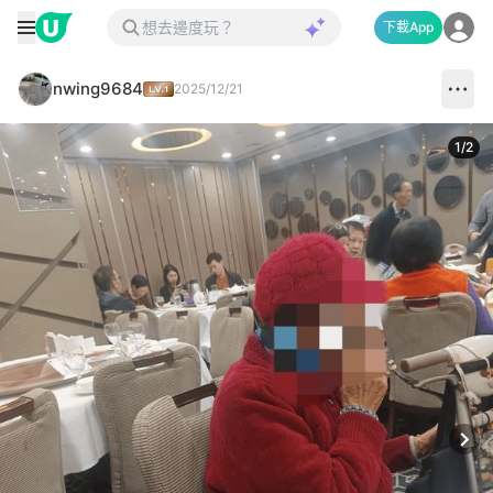
下載App
nwing9684
2025/12/21
1
/
2
Next