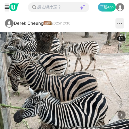
下載App
Derek Cheung
2025/12/30
1
/
4
Next