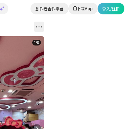
下載App
創作者合作平台
登入/註冊
1
/
8