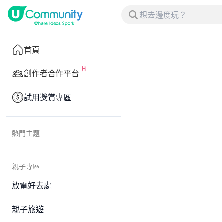
首頁
創作者合作平台
試用獎賞專區
熱門主題
親子專區
放電好去處
親子旅遊