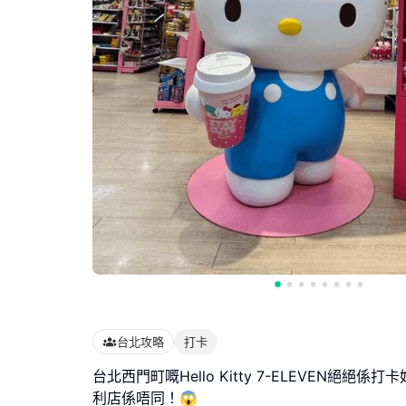
台北攻略
打卡
台北西門町嘅Hello Kitty 7-ELEVEN絕絕
利店係唔同！😱