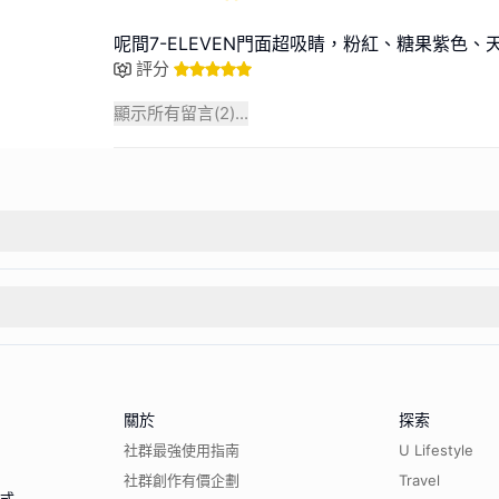
呢間7-ELEVEN門面超吸睛，粉紅、糖果紫色、
評分
顯示所有留言(
2
)...
關於
探索
社群最強使用指南
U Lifestyle
社群創作有價企劃
Travel
程式