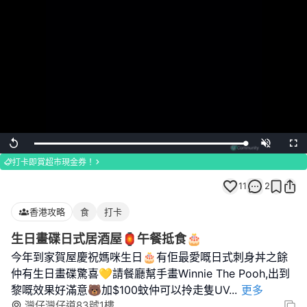
Loaded
:
Replay
Unmute
Full
100.00%
打卡即賞超市現金券！
11
2
香港攻略
食
打卡
生日畫碟日式居酒屋🏮午餐抵食🎂
今年到家賀屋慶祝媽咪生日🎂有佢最愛嘅日式刺身丼之餘
仲有生日畫碟驚喜💛請餐廳幫手畫Winnie The Pooh,出到
黎嘅效果好滿意🐻加$100蚊仲可以拎走隻UV
...
更多
灣仔灣仔道83號1樓