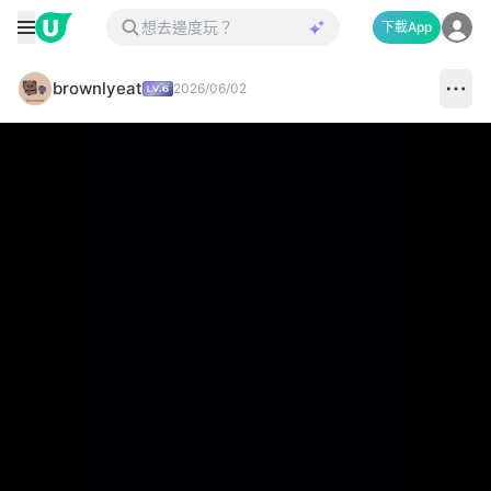
下載App
brownlyeat
2026/06/02