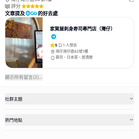
評分
文章提及
的好去處
家賀屋刺身寿司專門店（灣仔）
5
1
人想去
灣仔灣仔道83號1樓
壽司、日本菜、居酒屋
顯示所有留言(
2
)...
社群主題
熱門地點