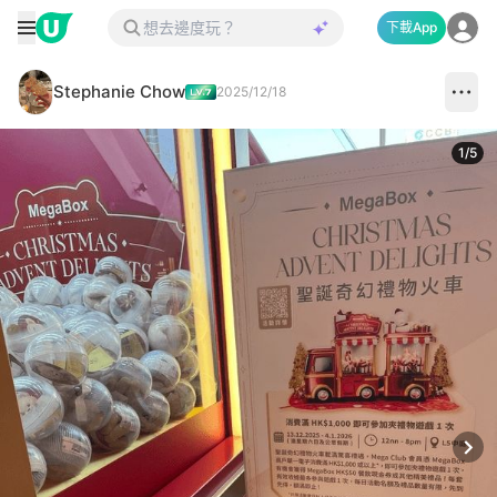
下載App
Stephanie Chow
2025/12/18
1
/
5
Next