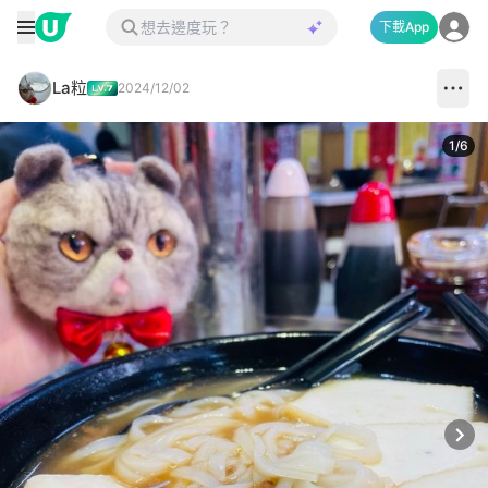
下載App
La粒
2024/12/02
1
/
6
Next