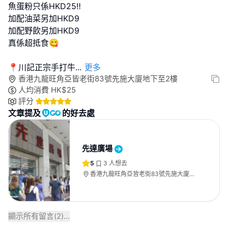
魚蛋粉只係HKD25‼️
加配油菜另加HKD9
加配野飲另加HKD9
真係超抵食😋
📍川記正宗手打牛
...
更多
香港九龍旺角亞皆老街83號先施大廈地下至2樓
人均消費
HK$
25
評分
文章提及
的好去處
先達廣場
5
3
人想去
香港九龍旺角亞皆老街83號先施大廈地
下至2樓
顯示所有留言(
2
)...