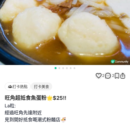
2
2
打卡熱點
打卡美食
旺角超抵食魚蛋粉🌟$25‼️
La粒:
經過旺角先達附近
見到間好抵食嘅潮式粉麵店🍜