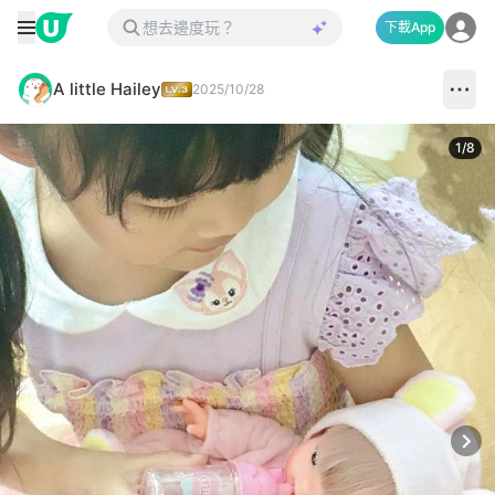
下載App
A little Hailey
2025/10/28
1
/
8
Next