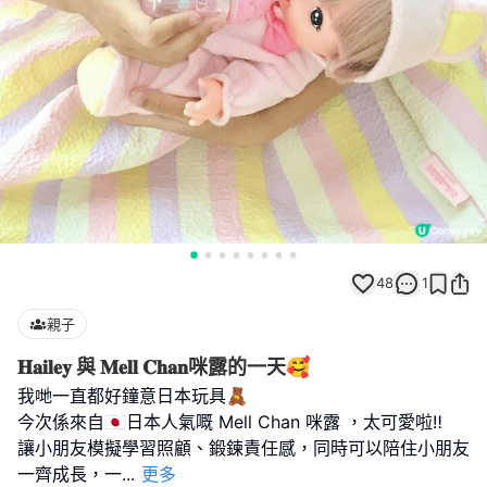
48
1
親子
𝐇𝐚𝐢𝐥𝐞𝐲 與 𝐌𝐞𝐥𝐥 𝐂𝐡𝐚𝐧咪露的一天🥰
我哋一直都好鐘意日本玩具🧸
今次係來自🇯🇵日本人氣嘅 Mell Chan 咪露 ，太可愛啦‼️
讓小朋友模擬學習照顧、鍛鍊責任感，同時可以陪住小朋友
一齊成長，一
...
更多