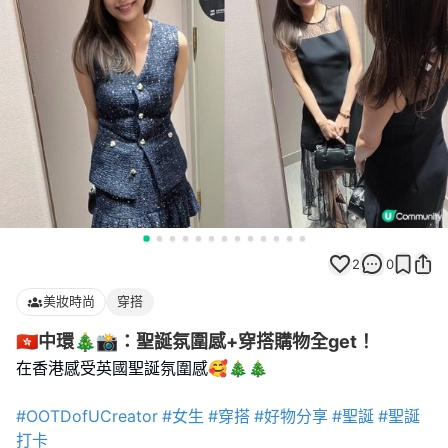
2
0
美妝時尚
穿搭
🇭🇰中環🎄📸：聖誕氛圍感+穿搭購物全get！
在香港感受英國聖誕氛圍感🥰🎄🎄
#OOTDofUCreator
#女生
#穿搭
#好物分享
#聖誕
#聖誕
打卡