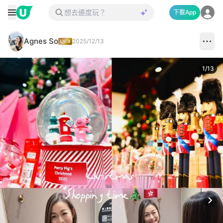
下載App
Agnes So
2025/12/13
1
/
13
Next