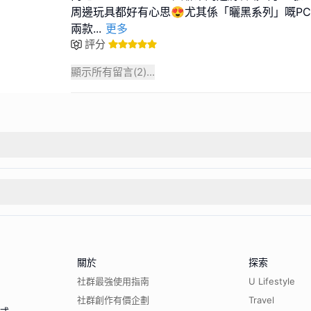
周邊玩具都好有心思😍尤其係「曬黑系列」嘅PC狗同埋
兩款
...
更多
評分
顯示所有留言(
2
)...
關於
探索
社群最強使用指南
U Lifestyle
社群創作有價企劃
Travel