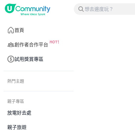
首頁
創作者合作平台
試用獎賞專區
熱門主題
親子專區
放電好去處
親子旅遊