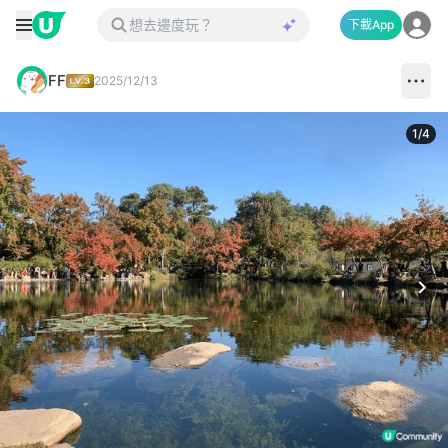
下載App
FF
2025/12/13
1
/
4
Next