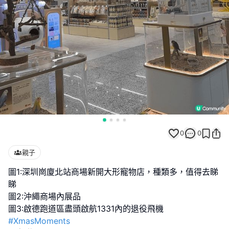
0
0
親子
圖1:深圳崗廈北站商場新開大形寵物店，種類多，值得去睇
睇
圖2:沖繩商場內展品
#XmasMoments