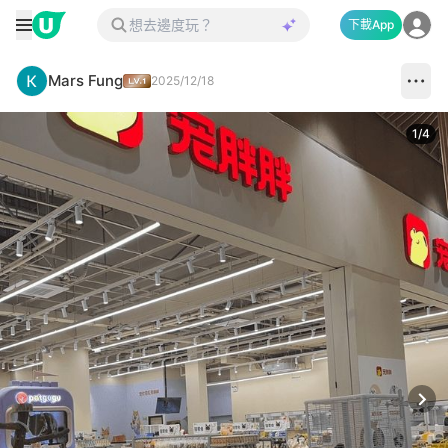
下載App
Mars Fung
2025/12/18
1
/
4
Next