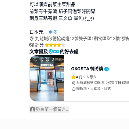
可以嘆齊前菜主菜甜品
前菜有牛蒡漬 茄子同泡菜好開胃
刺身三點有蝦 三文魚 墨魚(˃̵͈̑‿˂̵͈̑)
日本元
...
更多
九龍城啟德協調道12號雙子匯1期食匯堂12樓1號
評分
文章提及
的好去處
OKOSTA 御將燒
4
2
人想去
九龍城啟德協調道12號雙子匯1期食
鐵板燒、日本菜、日式
發表第一個留言...