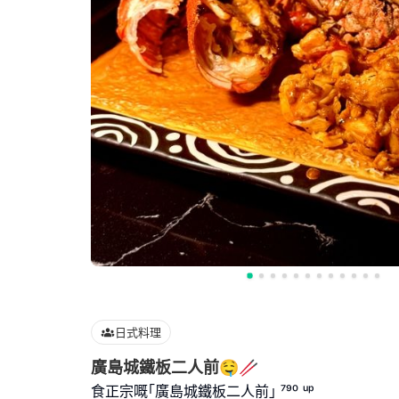
日式料理
廣島城鐵板二人前🤤🥢
食正宗嘅｢廣島城鐵板二人前｣ ⁷⁹⁰ ᵘᵖ