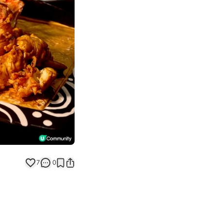
Next slide
7
0