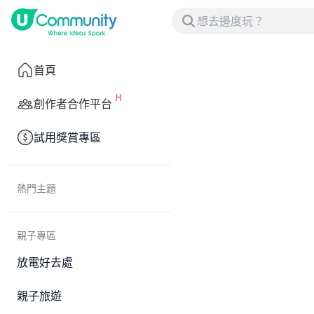
首頁
創作者合作平台
試用獎賞專區
熱門主題
親子專區
放電好去處
親子旅遊