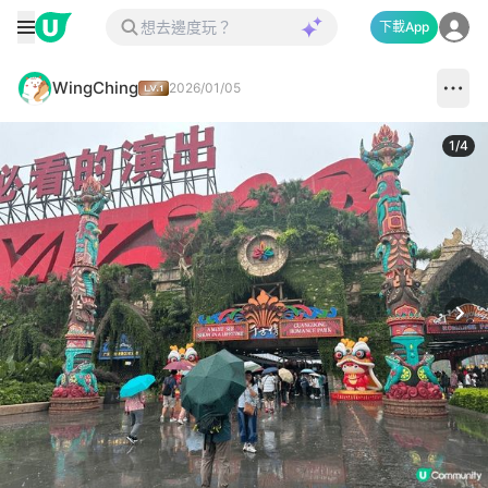
下載App
WingChing
2026/01/05
1
/
4
Next