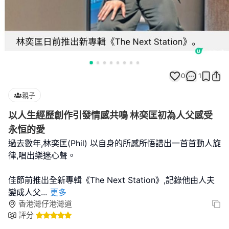
0
1
親子
以人生經歷創作引發情感共鳴 林奕匡初為人父感受
永恒的愛
過去數年,林奕匡(Phil) 以自身的所感所悟譜出一首首動人旋
律,唱出樂迷心聲。
佳節前推出全新專輯《The Next Station》,記錄他由人夫
變成人父
...
更多
香港灣仔港灣道
評分