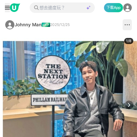
下載App
Johnny Man
2025/12/25
1
/
8
Next