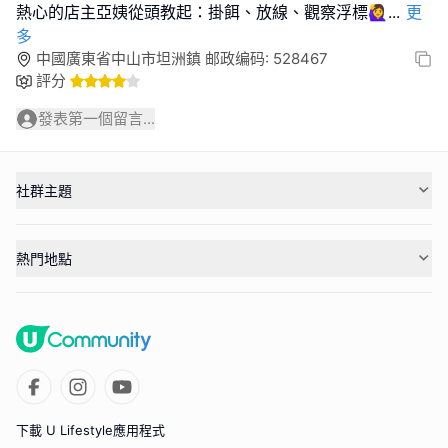
熱心的店主亞姨從頭教起：掛餌、放線、觀察浮標🙋‍♀️
...
更
多
中國廣東省中山市坦洲鎮 邮政编码: 528467
評分
發表第一個留言...
社群主題
熱門地點
下載 U Lifestyle應用程式