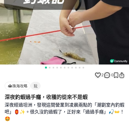
2
0
珠海攻略
玩
深夜釣蝦過手癮，收穫的從來不是蝦
深夜經過坦洲，發現這間營業到凌晨兩點的「潮劉室內釣蝦
吧」🏮✨。很久沒釣過蝦了，正好來「過過手癮」🎣👐！
🤩