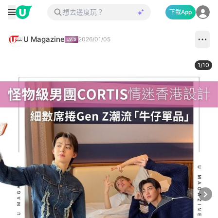
下載App
U Magazine
2026/01/05
1
/
10
Next