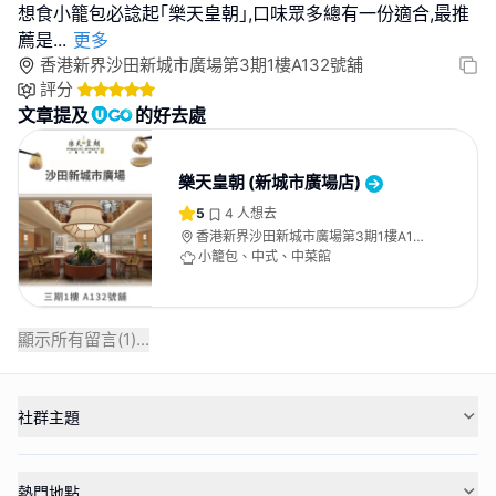
想食小籠包必諗起｢樂天皇朝｣,口味眾多總有一份適合,最推
薦是
...
更多
香港新界沙田新城市廣場第3期1樓A132號舖
評分
文章提及
的好去處
樂天皇朝 (新城市廣場店)
5
4
人想去
香港新界沙田新城市廣場第3期1樓A132
號舖
小籠包、中式、中菜館
顯示所有留言(
1
)...
社群主題
熱門地點