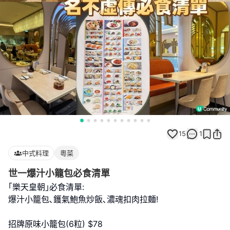
15
1
中式料理
粵菜
世一爆汁小籠包必食清單
｢樂天皇朝｣必食清單:
爆汁小籠包､鑊氣鮑魚炒飯､濃魂扣肉拉麵!
招牌原味小籠包(6粒) $78