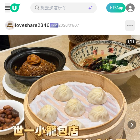
下載App
loveshare2346
2026/01/07
1
/
11
Next