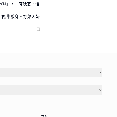
o’N」，一席晚宴，慢
湯”酸甜暖身。野菜天婦
其他