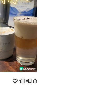
Next slide
7
0