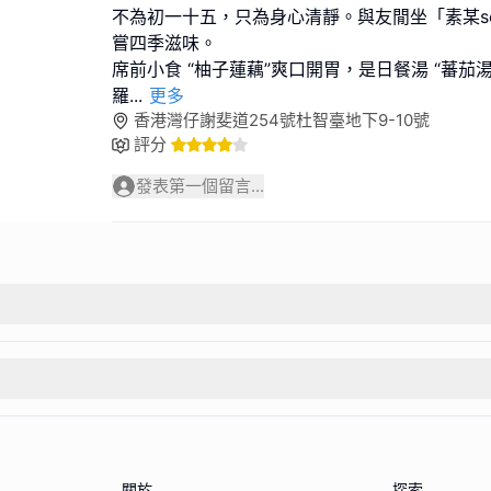
不為初一十五，只為身心清靜。與友閒坐「素某s
嘗四季滋味。
席前小食 “柚子蓮藕”爽口開胃，是日餐湯 “蕃茄
羅
...
更多
香港灣仔謝斐道254號杜智臺地下9-10號
評分
發表第一個留言...
關於
探索