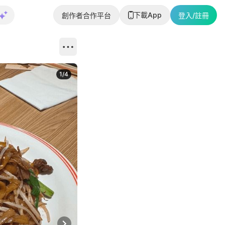
下載App
創作者合作平台
登入/註冊
1
/
4