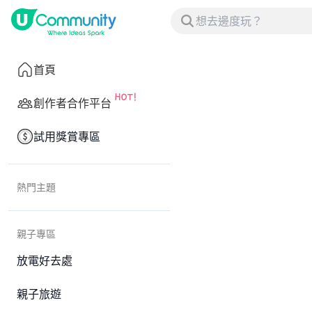
首頁
創作者合作平台
試用獎賞專區
熱門主題
親子專區
放電好去處
親子旅遊