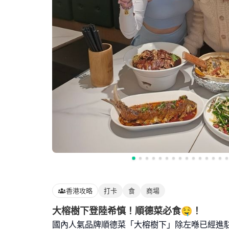
香港攻略
打卡
食
商場
大榕樹下登陸希慎！順德菜必食🤤！
國內人氣品牌順德菜「大榕樹下」除左喺已經進