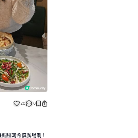
Next slide
20
0
駐銅鑼灣希慎廣場喇！