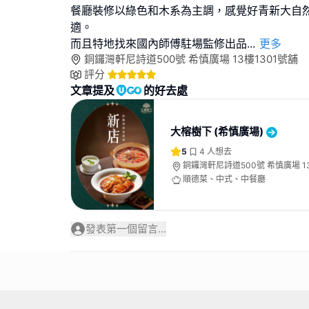
餐廳裝修以綠色和木系為主調，感覺好青新大自
適。
而且特地找來國內師傅駐場監修出品
...
更多
銅鑼灣軒尼詩道500號 希慎廣場 13樓1301號舖
評分
文章提及
的好去處
大榕樹下 (希慎廣場)
5
4
人想去
銅鑼灣軒尼詩道500號 希慎廣場 1
順德菜、中式、中餐廳
發表第一個留言...