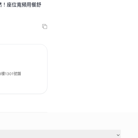
然！座位寬頻用餐舒
3樓1301號舖