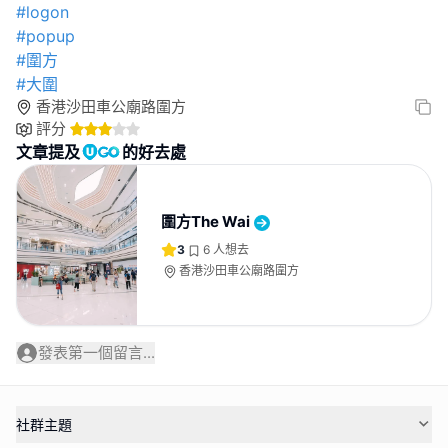
#logon
#popup
#圍方
#大圍
香港沙田車公廟路圍方
評分
文章提及
的好去處
圍方The Wai
3
6
人想去
香港沙田車公廟路圍方
發表第一個留言...
社群主題