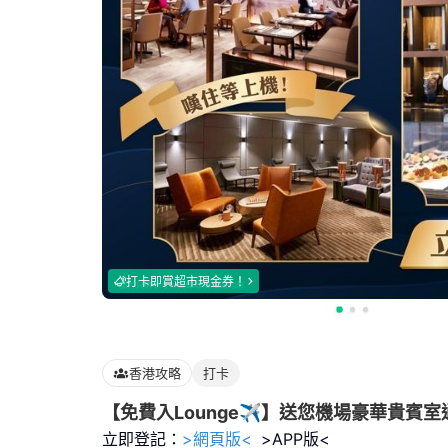
打卡即賞超市現金券！
香港攻略
打卡
【免費入Lounge✈️】送您機場豪華貴賓
立即登記：
>網頁版<
>APP版<