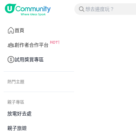
首頁
創作者合作平台
試用獎賞專區
熱門主題
親子專區
放電好去處
親子旅遊