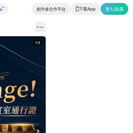
下載App
創作者合作平台
登入/註冊
1
/
3