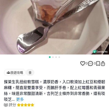
0
0
旅遊攻略
食
搽茶生乳扭紋軟雪糕，濃厚奶香，入口軟滑加上紅豆和煙韌
麻糬，簡直是雙重享受，而鵝肝手卷，配上紅莓醬和青蘋果
絲，味道非常酸甜清新，吉列芝士條炸到非常香脆，還有啖
啖芝
...
更多
評分