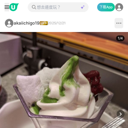
下載App
akaiichigo19
2025/12/21
1
/
4
Next