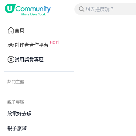
首頁
創作者合作平台
試用獎賞專區
熱門主題
親子專區
放電好去處
親子旅遊