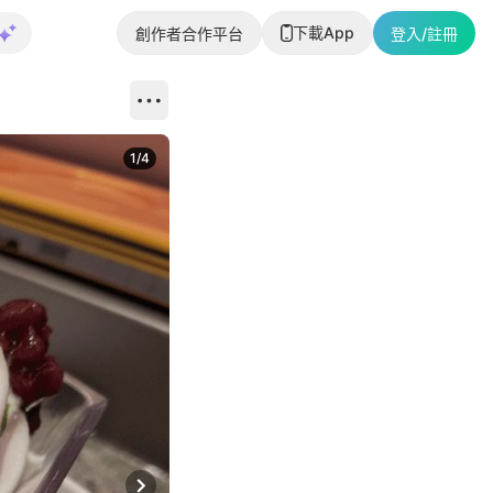
下載App
創作者合作平台
登入/註冊
1
/
4