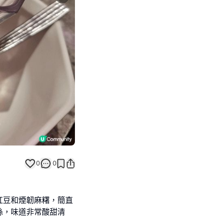
Next slide
0
0
紅豆和煙韌麻糬，簡直
絲，味道非常酸甜清