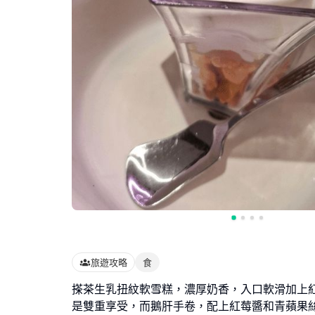
旅遊攻略
食
搽茶生乳扭紋軟雪糕，濃厚奶香，入口軟滑加上
是雙重享受，而鵝肝手卷，配上紅莓醬和青蘋果