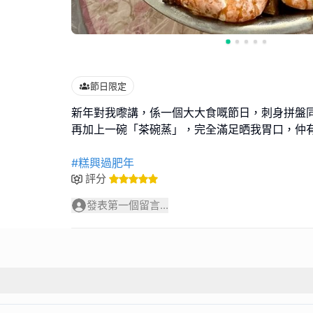
節日限定
新年對我嚟講，係一個大大食嘅節日，刺身拼盤
再加上一碗「茶碗蒸」，完全滿足晒我胃口，仲
#糕興過肥年
評分
發表第一個留言...