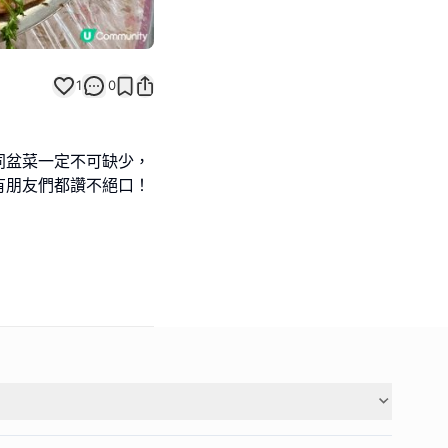
1
0
同盆菜一定不可缺少，
有朋友們都讚不絕口！