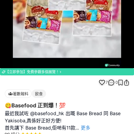
Loaded
:
Unmute
100.00%
【立即參加】免費參觀多個展覽！
7
0
著數報料
飲食
😋Basefood 正到爆！💯
最近我試咗 @basefood_hk 出嘅 Base Bread 同 Base
Yakisoba,真係好正好方便!
首先講下 Base Bread,佢哋有11款
...
更多