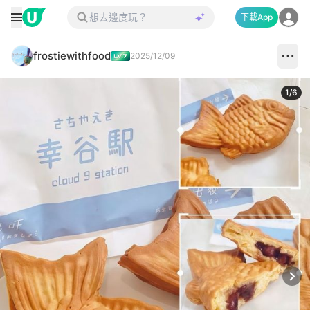
下載App
frostiewithfood
2025/12/09
1
/
6
Next