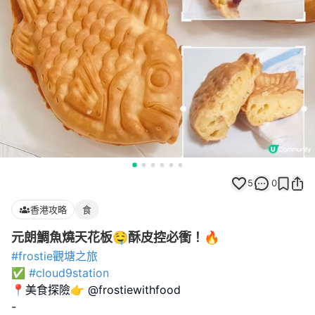
5
0
香港攻略
食
元朗鯛魚燒天花板🤤酥皮控必衝！🔥
#frostie觀塘之旅
✅
#cloud9station
📍美食探險👉 @frostiewithfood
-