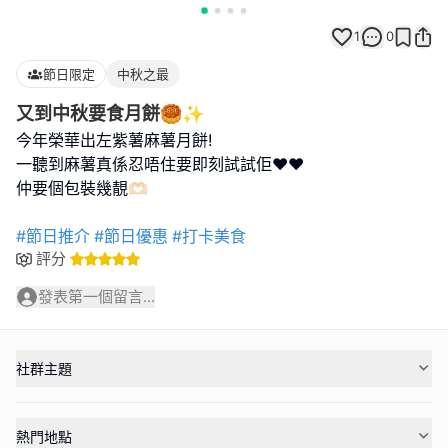
1
0
節日限定
中秋之最
又到中秋要食月餅🥮✨
今年榮華出左紫薯麻薯月餅!
一聽到麻薯真係忍唔住要即刻試試佢❤️❤️
仲要個包裝幾靚🫶🏻
#節日推介
#節日優惠
#打卡美食
評分
發表第一個留言...
社群主題
熱門地點