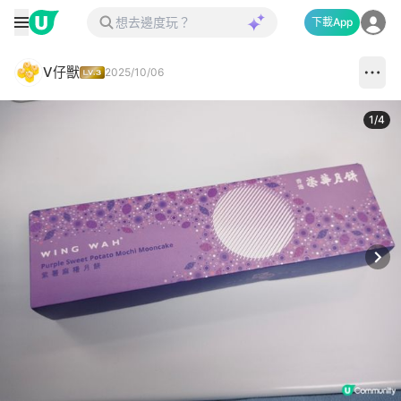
下載App
V仔獸
2025/10/06
1
/
4
Next