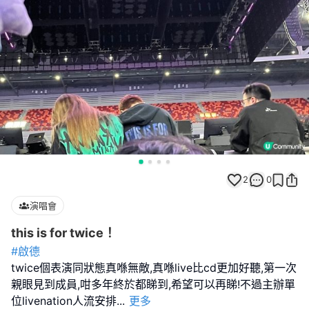
2
0
演唱會
this is for twice！
#啟德
twice個表演同狀態真喺無敵,真喺live比cd更加好聽,第一次
親眼見到成員,咁多年終於都睇到,希望可以再睇!不過主辦單
位livenation人流安排
...
更多