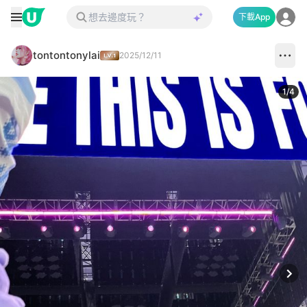
下載App
tontontonylai
2025/12/11
1
/
4
Next