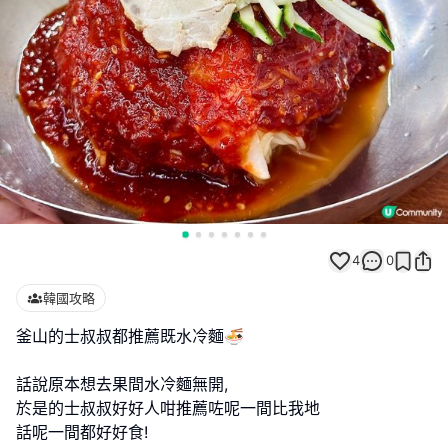
4
0
韓國攻略
釜山的士叔叔都推薦既水冷麵🍜
話說原本想去果間水冷麵無開,
於是的士叔叔好好人咁推薦咗呢一間比我地
話呢一間都好好食!