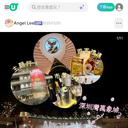
下載App
Angel Lee
2025/12/20
1
/
11
Next