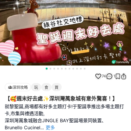
74
1
深圳攻略
玩
食
買
【🥰週末好去處✨深圳灣萬象城有意外驚喜！】
就黎聖誕,商場都有好多主題打卡!于聖誕季推出多場主題打
卡,市集與禮遇活動,
深圳灣萬象城融合JINGLE BAY聖誕場景同裝置､
Brunello Cucinel
...
更多