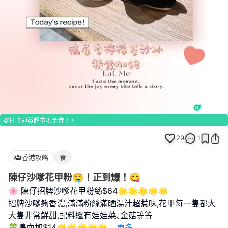
Loaded
:
Unmute
100.00%
打卡即賞超市現金券！
29
1
香港攻略
食
陳仔沙嗲花甲粉🤤！正到爆！😋
🌸 陳仔招牌沙嗲花甲粉絲$64🌟🌟🌟🌟🌟
招牌沙嗲夠香濃,滿滿粉絲滿晒湯汁超惹味,花甲每一隻都大
大隻非常鮮甜,配料還有娃娃菜､金菇等等
🍀鴨血加$14🌟🌟🌟🌟🌟
...
更多