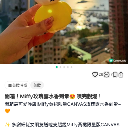
26
7
美妝時尚
美妝
開箱！Miffy玫瑰露水香到暈😍 噴完靚爆！
開箱最可愛護膚!Miffy黃裙限量CANVAS玫瑰露水香到暈~
🧡
✨ 多謝細佬女朋友送咗支超靚Miffy黃裙限量版CANVAS