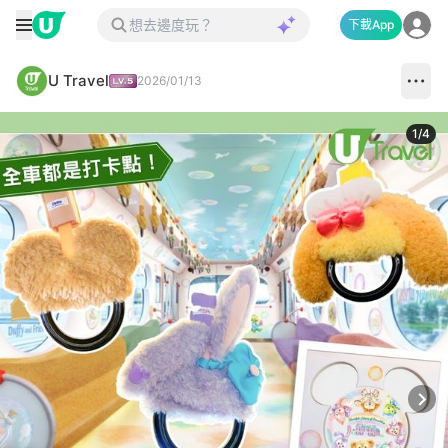
下載App
U Travel
2026/01/13
1
/
4
Next