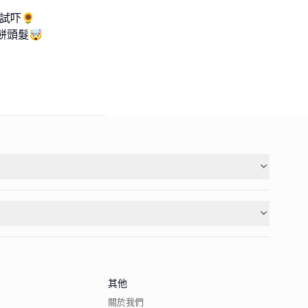
買黎試吓🌻
餅頭髮🤯
其他
關於我們