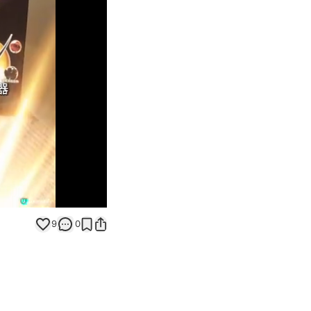
Unmute
9
0