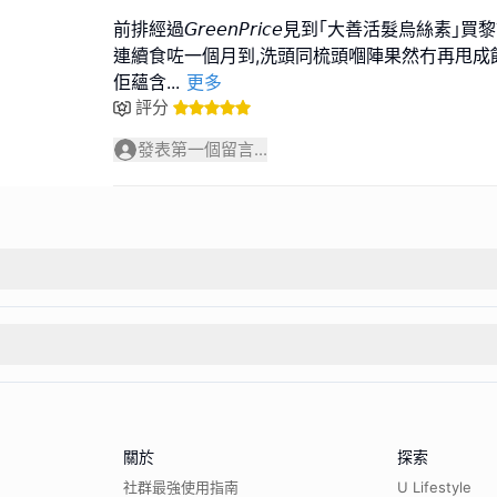
前排經過𝘎𝘳𝘦𝘦𝘯𝘗𝘳𝘪𝘤𝘦見到｢大善活髮烏絲素｣
連續食咗一個月到,洗頭同梳頭嗰陣果然冇再甩成
佢蘊含
...
更多
評分
發表第一個留言...
關於
探索
社群最強使用指南
U Lifestyle