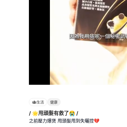
Loaded
:
100.00%
生活
健康
/ 🌟甩頭髮有救了😭 /
之前壓力爆煲 甩頭髮甩到失曬控💔