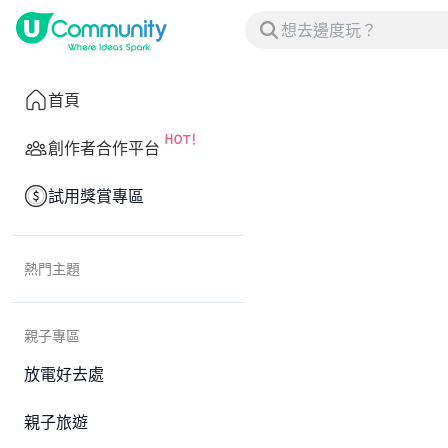
首頁
創作者合作平台
試用獎賞專區
熱門主題
親子專區
放電好去處
親子旅遊